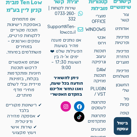
קישורים
קטגוריות
יצירת קשר
Ten Low מבית
שימושיים
מובילות
שירות לקוחות |
קניון ליין בע"מ
0733-260-
צור
מוצרי
332
אנו מתמחים
קשר
OFFICE
באספקת רישיונות
Support@Ten-
אודותינו
WINDOWS
תוכנה מקוריים
low.co.il
ללקוחות פרטיים,
מדיניות
אנטי
אנו נותנים מענה
עסקים וארגונים –
ופרטיות
וירוס
מהיר בשעות
במחירים
תוכנות
מדיניות
הפעילות שלנו ❤️
משתלמים במיוחד.
עיצוב
החזרת
ימים א'-ה בין
וגרפיקה
אנחנו מאפשרים
מוצרים
השעות 17:30 –
לרכוש תוכנות
9:00
DAW
מדיניות
חיוניות ומתקדמות
תוכנות
משלוחים
ניתן להשאיר
בקלות, בזמינות
מוזיקה
הודעה בכל שעה,
מיידית ובלי לשלם
החשבון
ואנו נחזור אליכם
PLUGIN
מחירי מדף
שלי
בהקדם האפשרי
/ VST
מיותרים.
סל
פתרונות
קניות
✔ רישיונות מקוריים
לעסקים
בלבד
קופה
פתרונות
✔ אספקה מהירה
מתקדמים
ודיגיטלית
ביטול
✔ שירות אישי
עסקה
מבצעים
ויעוץ מקצועי