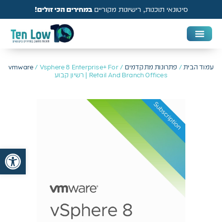
סיטונאי תוכנות, רישיונות מקוריים
במחירים הכי זולים!
DAW & Plugins
אנטי וירוס, VPN ואבטחה
עמוד הבית
/
פתרונות מתקדמים
/
/ Vsphere 8 Enterprise+ For
vmware
Retail And Branch Offices | רשיון קבוע
פתח