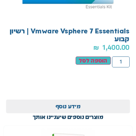
Vmware Vsphere 6 Standard For Embedded Oems | רשיון
nterprise Plus