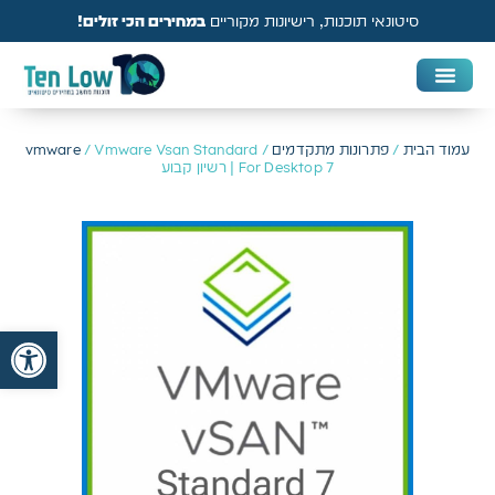
סיטונאי תוכנות, רישיונות מקוריים
במחירים הכי זולים!
DAW & Plugins
אנטי וירוס, VPN ואבטחה
עמוד הבית
/
פתרונות מתקדמים
/
/ Vmware Vsan Standard
vmware
For Desktop 7 | רשיון קבוע
פתח