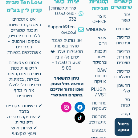
קישורים
קטגוריות
יצירת קשר
Ten Low מבית
שימושיים
מובילות
שירות לקוחות |
קניון ליין בע"מ
0733-260-
צור
מוצרי
332
אנו מתמחים
קשר
OFFICE
באספקת רישיונות
Support@Ten-
אודותינו
WINDOWS
תוכנה מקוריים
low.co.il
ללקוחות פרטיים,
מדיניות
אנטי
אנו נותנים מענה
עסקים וארגונים –
ופרטיות
וירוס
מהיר בשעות
במחירים
תוכנות
מדיניות
הפעילות שלנו ❤️
משתלמים במיוחד.
עיצוב
החזרת
ימים א'-ה בין
וגרפיקה
אנחנו מאפשרים
מוצרים
השעות 17:30 –
לרכוש תוכנות
9:00
DAW
מדיניות
חיוניות ומתקדמות
תוכנות
משלוחים
ניתן להשאיר
בקלות, בזמינות
מוזיקה
הודעה בכל שעה,
מיידית ובלי לשלם
החשבון
ואנו נחזור אליכם
PLUGIN
מחירי מדף
שלי
בהקדם האפשרי
/ VST
מיותרים.
סל
פתרונות
קניות
✔ רישיונות מקוריים
לעסקים
בלבד
קופה
פתרונות
✔ אספקה מהירה
מתקדמים
ודיגיטלית
ביטול
✔ שירות אישי
עסקה
מבצעים
ויעוץ מקצועי