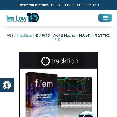
סיטונאי תוכנות, רישיונות מקוריים
במחירים הכי זולים!
DAW & Plugins
אנטי וירוס, VPN ואבטחה
עמוד הבית
/
PLUGIN - פלאגינים/ VST
/
DAW & Plugins
/ Tracktion |
F.'Em
פתח