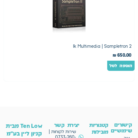
2
2 Ik Multimedia | Sampletron
0
₪
650.00
הוספה לסל
ה
קישורים
קטגוריות
יצירת קשר
Ten Low מבית
שימושיים
מובילות
שירות לקוחות |
קניון ליין בע"מ
0733-260-