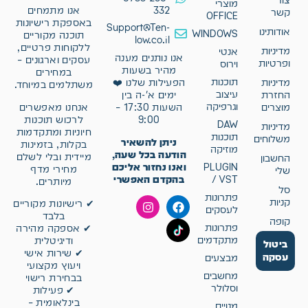
צור
מוצרי
332
אנו מתמחים
קשר
OFFICE
באספקת רישיונות
Support@Ten-
אודותינו
WINDOWS
תוכנה מקוריים
low.co.il
ללקוחות פרטיים,
מדיניות
אנטי
אנו נותנים מענה
עסקים וארגונים –
ופרטיות
וירוס
מהיר בשעות
במחירים
תוכנות
מדיניות
הפעילות שלנו ❤️
משתלמים במיוחד.
עיצוב
החזרת
ימים א'-ה בין
וגרפיקה
אנחנו מאפשרים
מוצרים
השעות 17:30 –
לרכוש תוכנות
9:00
DAW
מדיניות
חיוניות ומתקדמות
תוכנות
משלוחים
ניתן להשאיר
בקלות, בזמינות
מוזיקה
הודעה בכל שעה,
מיידית ובלי לשלם
החשבון
ואנו נחזור אליכם
PLUGIN
מחירי מדף
שלי
בהקדם האפשרי
/ VST
מיותרים.
סל
פתרונות
קניות
✔ רישיונות מקוריים
לעסקים
בלבד
קופה
פתרונות
✔ אספקה מהירה
מתקדמים
ודיגיטלית
ביטול
✔ שירות אישי
עסקה
מבצעים
ויעוץ מקצועי
מחשבים
בבחירת רישוי
וסלולר
✔ פעילות
בינלאומית –
מנויים