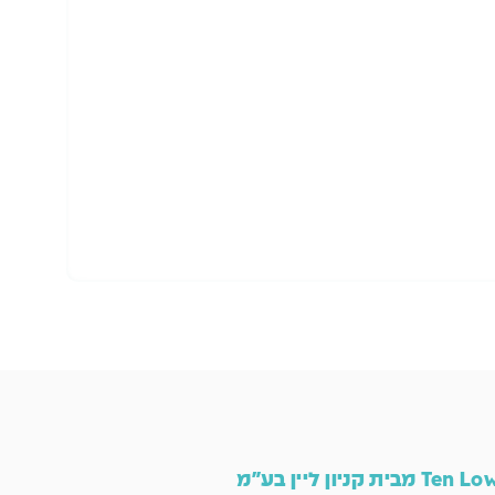
הו
Ten L מבית קניון ליין בע"מ