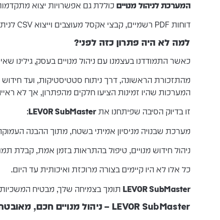
המערכת לניהול מנויים
כוללת גם אפשרויות יצוא מתקדמות
דוחות PDF רשמיים, קבצי אקסל מעוצבים וייצוא CSV לניתוחים חיצוניים
למה לא היה פתרון כזה לפני?
כאשר התמודדנו בעצמנו עם ניהול מנויים בעסק, גילינו ש
מהתזכורת הראשונה, דרך ניתוח סטטיסטיקות, ועד חידוש ב
המערכות שהיו זמינות הציעו חלקים מהפתרון, אך לא ראיי
זו בדיוק הסיבה שפיתחנו את
LEVOR SubMaster
:
מערכת שבנויה מניסיון אמיתי בשטח, מתוך ההבנה העמוקה
ניהול חידוש מנויים, טיפול בהתראות בזמן אמת, קבלת תמו
כל אלו לא היו קיימים בצורה מרוכזת ואיכותית עד היום.
LEVOR SubMaster
תומך בצמיחה שלך, מבטיח המשכיות לל
LEVOR SubMaster – ניהול מנויים חכם, מאובטח ואפקטיבי