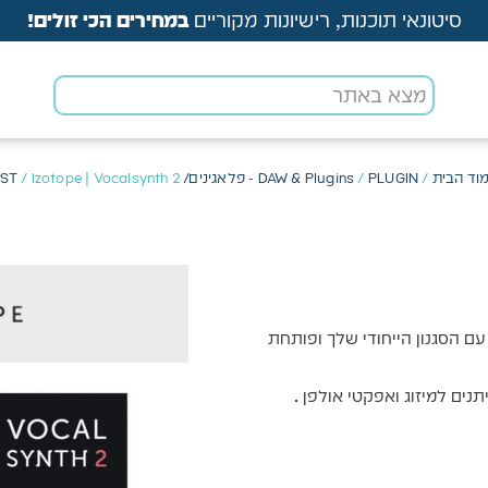
סיטונאי תוכנות, רישיונות מקוריים
במחירים הכי זולים!
וד הבית
/
PLUGIN - פלאגינים/ VST
/
DAW & Plugins
/ Izotope | Vocalsynth 2
ת ומתפתחת עם הסגנון הייחודי שלך ופותחת
ים למיזוג ואפקטי אולפן .