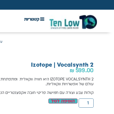
DAW & Plugins
אנטי וירוס, VPN ואבטחה
עמ
Izotope | Vocalsynth 2
₪
599.00
IZOTOPE VOCALSYNTH 2 היא חוויה ווקאלי
עולם של אפשרויות ווקאליות.
קולות צבע וצורה עם חמישה פריטי חובה אקסצנטריים הניתנ
הוספה לסל