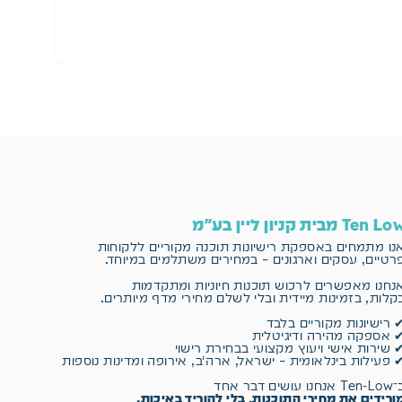
הו
Ten L מבית קניון ליין בע"מ
נו מתמחים באספקת רישיונות תוכנה מקוריים
ללקוחות
רטיים, עסקים וארגונים – במחירים משתלמים במיוחד.
נחנו מאפשרים לרכוש תוכנות חיוניות ומתקדמות
קלות, בזמינות מיידית ובלי לשלם מחירי מדף מיותרים.
 רישיונות מקוריים בלבד
 אספקה מהירה ודיגיטלית
 שירות אישי ויעוץ מקצועי בבחירת רישוי
 פעילות בינלאומית – ישראל, ארה״ב, אירופה ומדינות נוספות
 אנחנו עושים דבר אחד
ורידים את מחירי התוכנות, בלי להוריד באיכות.