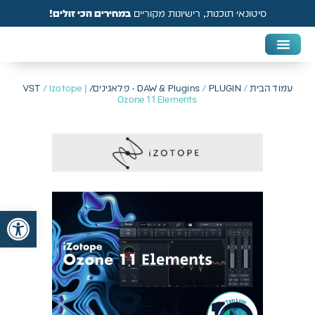
סיטונאי תוכנות, רישיונות מקוריים
במחירים הכי זולים!
DAW & Plugins
אנטי וירוס, VPN ואבטחה
עמוד הבית
/
PLUGIN - פלאגינים/ VST
/
DAW & Plugins
/ Izotope |
Ozone 11 Elements
פתח