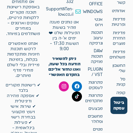
332
אנו מתמחים
קשר
OFFICE
באספקת רישיונות
Support@Ten-
אודותינו
WINDOWS
תוכנה מקוריים
low.co.il
ללקוחות פרטיים,
מדיניות
אנטי
אנו נותנים מענה
עסקים וארגונים –
ופרטיות
וירוס
מהיר בשעות
במחירים
תוכנות
מדיניות
הפעילות שלנו ❤️
משתלמים במיוחד.
עיצוב
החזרת
ימים א'-ה בין
וגרפיקה
אנחנו מאפשרים
מוצרים
השעות 17:30 –
לרכוש תוכנות
9:00
DAW
מדיניות
חיוניות ומתקדמות
תוכנות
משלוחים
ניתן להשאיר
בקלות, בזמינות
מוזיקה
הודעה בכל שעה,
מיידית ובלי לשלם
החשבון
ואנו נחזור אליכם
PLUGIN
מחירי מדף
שלי
בהקדם האפשרי
/ VST
מיותרים.
סל
פתרונות
קניות
✔ רישיונות מקוריים
לעסקים
בלבד
קופה
פתרונות
✔ אספקה מהירה
מתקדמים
ודיגיטלית
ביטול
✔ שירות אישי
עסקה
מבצעים
ויעוץ מקצועי
מחשבים
בבחירת רישוי
וסלולר
✔ פעילות
בינלאומית –
מנויים
ישראל, ארה״ב,