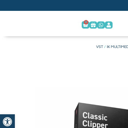
0
/
IK MULTIME
פתח