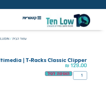
DAW & Plugins
אנטי וירוס, VPN ואבטחה
עמוד הבית
/
PLUGIN - פלאגינים/ 
ltimedia | T-Racks Classic Clipper
₪
129.00
הוספה לסל