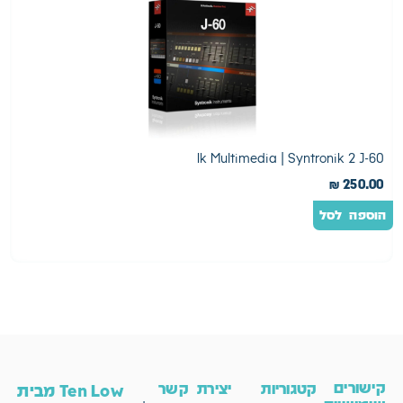
2
Ik Multimedia | Syntronik 2 J-60
0
₪
250.00
הוספה לסל
ה
קישורים
קטגוריות
יצירת קשר
Ten Low מבית