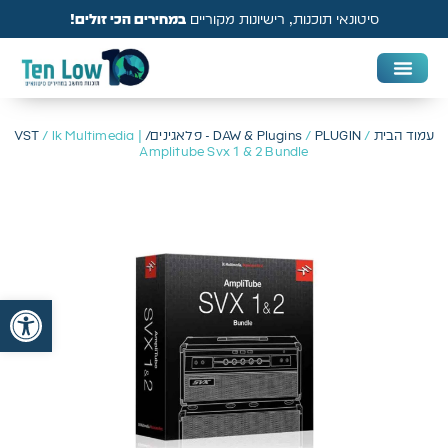
סיטונאי תוכנות, רישיונות מקוריים
במחירים הכי זולים!
DAW & Plugins
אנטי וירוס, VPN ואבטחה
עמוד הבית
/
PLUGIN - פלאגינים/ VST
/
DAW & Plugins
/ Ik Multimedia |
Amplitube Svx 1 & 2 Bundle
פתח