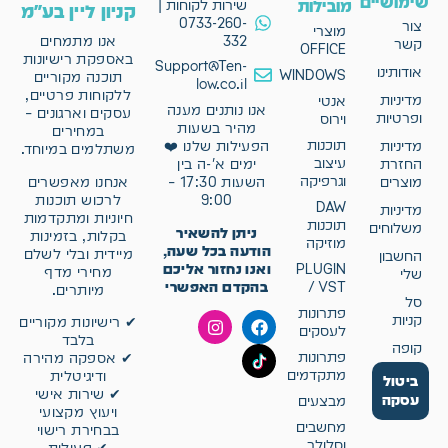
שימושיים
מובילות
שירות לקוחות |
קניון ליין בע"מ
0733-260-
צור
מוצרי
332
אנו מתמחים
קשר
OFFICE
באספקת רישיונות
Support@Ten-
אודותינו
WINDOWS
תוכנה מקוריים
low.co.il
ללקוחות פרטיים,
מדיניות
אנטי
אנו נותנים מענה
עסקים וארגונים –
ופרטיות
וירוס
מהיר בשעות
במחירים
תוכנות
מדיניות
הפעילות שלנו ❤️
משתלמים במיוחד.
עיצוב
החזרת
ימים א'-ה בין
וגרפיקה
אנחנו מאפשרים
מוצרים
השעות 17:30 –
לרכוש תוכנות
9:00
DAW
מדיניות
חיוניות ומתקדמות
תוכנות
משלוחים
ניתן להשאיר
בקלות, בזמינות
מוזיקה
הודעה בכל שעה,
מיידית ובלי לשלם
החשבון
ואנו נחזור אליכם
PLUGIN
מחירי מדף
שלי
בהקדם האפשרי
/ VST
מיותרים.
סל
פתרונות
קניות
✔ רישיונות מקוריים
לעסקים
בלבד
קופה
פתרונות
✔ אספקה מהירה
מתקדמים
ודיגיטלית
ביטול
✔ שירות אישי
עסקה
מבצעים
ויעוץ מקצועי
מחשבים
בבחירת רישוי
וסלולר