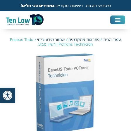
סיטונאי תוכנות, רישיונות מקוריים
במחירים הכי זולים!
DAW & Plugins
אנטי וירוס, VPN ואבטחה
עמוד הבית
/
פתרונות מתקדמים
/
שחזור מידע וגיבוי
/ Easeus Todo
Pctrans Technician | רשיון קבוע
פתח