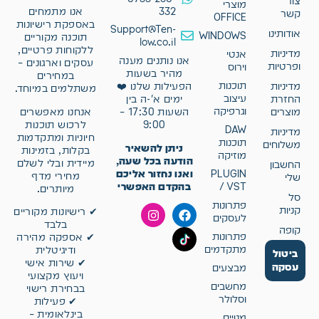
צור
מוצרי
332
אנו מתמחים
קשר
OFFICE
באספקת רישיונות
Support@Ten-
אודותינו
WINDOWS
תוכנה מקוריים
low.co.il
ללקוחות פרטיים,
מדיניות
אנטי
אנו נותנים מענה
עסקים וארגונים –
ופרטיות
וירוס
מהיר בשעות
במחירים
תוכנות
מדיניות
הפעילות שלנו ❤️
משתלמים במיוחד.
עיצוב
החזרת
ימים א'-ה בין
וגרפיקה
אנחנו מאפשרים
מוצרים
השעות 17:30 –
לרכוש תוכנות
9:00
DAW
מדיניות
חיוניות ומתקדמות
תוכנות
משלוחים
ניתן להשאיר
בקלות, בזמינות
מוזיקה
הודעה בכל שעה,
מיידית ובלי לשלם
החשבון
ואנו נחזור אליכם
PLUGIN
מחירי מדף
שלי
בהקדם האפשרי
/ VST
מיותרים.
סל
פתרונות
קניות
✔ רישיונות מקוריים
לעסקים
בלבד
קופה
פתרונות
✔ אספקה מהירה
מתקדמים
ודיגיטלית
ביטול
✔ שירות אישי
עסקה
מבצעים
ויעוץ מקצועי
מחשבים
בבחירת רישוי
וסלולר
✔ פעילות
בינלאומית –
מנויים