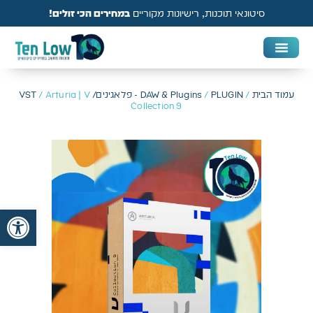
סיטונאי תוכנות, רישיונות מקוריים
במחירים הכי זולים!
DAW & Plugins
אנטי וירוס, VPN ואבטחה
עמוד הבית
/
PLUGIN - פלאגינים/ VST
/
DAW & Plugins
/ Arturia | V
Collection 9
פתח