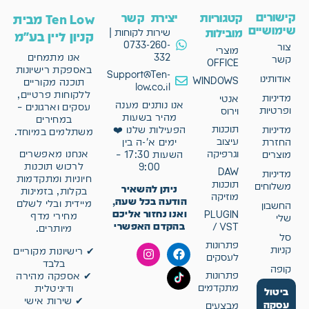
קישורים
קטגוריות
יצירת קשר
Ten Low מבית
שימושיים
מובילות
שירות לקוחות |
קניון ליין בע"מ
0733-260-
צור
מוצרי
332
אנו מתמחים
קשר
OFFICE
באספקת רישיונות
Support@Ten-
אודותינו
WINDOWS
תוכנה מקוריים
low.co.il
ללקוחות פרטיים,
מדיניות
אנטי
אנו נותנים מענה
עסקים וארגונים –
ופרטיות
וירוס
מהיר בשעות
במחירים
תוכנות
מדיניות
הפעילות שלנו ❤️
משתלמים במיוחד.
עיצוב
החזרת
ימים א'-ה בין
וגרפיקה
אנחנו מאפשרים
מוצרים
השעות 17:30 –
לרכוש תוכנות
9:00
DAW
מדיניות
חיוניות ומתקדמות
תוכנות
משלוחים
ניתן להשאיר
בקלות, בזמינות
מוזיקה
הודעה בכל שעה,
מיידית ובלי לשלם
החשבון
ואנו נחזור אליכם
PLUGIN
מחירי מדף
שלי
בהקדם האפשרי
/ VST
מיותרים.
סל
פתרונות
קניות
✔ רישיונות מקוריים
לעסקים
בלבד
קופה
פתרונות
✔ אספקה מהירה
מתקדמים
ודיגיטלית
ביטול
✔ שירות אישי
עסקה
מבצעים