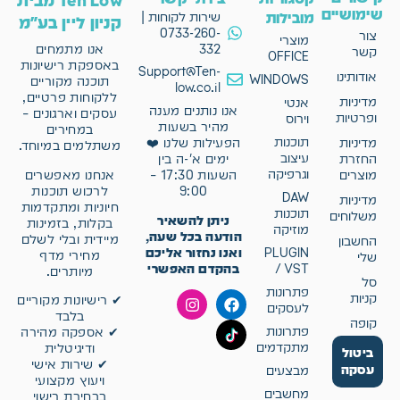
Ten Low מבית
שימושיים
מובילות
שירות לקוחות |
קניון ליין בע"מ
0733-260-
צור
מוצרי
332
אנו מתמחים
קשר
OFFICE
באספקת רישיונות
Support@Ten-
אודותינו
WINDOWS
תוכנה מקוריים
low.co.il
ללקוחות פרטיים,
מדיניות
אנטי
אנו נותנים מענה
עסקים וארגונים –
ופרטיות
וירוס
מהיר בשעות
במחירים
תוכנות
מדיניות
הפעילות שלנו ❤️
משתלמים במיוחד.
עיצוב
החזרת
ימים א'-ה בין
וגרפיקה
אנחנו מאפשרים
מוצרים
השעות 17:30 –
לרכוש תוכנות
9:00
DAW
מדיניות
חיוניות ומתקדמות
תוכנות
משלוחים
ניתן להשאיר
בקלות, בזמינות
מוזיקה
הודעה בכל שעה,
מיידית ובלי לשלם
החשבון
ואנו נחזור אליכם
PLUGIN
מחירי מדף
שלי
בהקדם האפשרי
/ VST
מיותרים.
סל
פתרונות
קניות
✔ רישיונות מקוריים
לעסקים
בלבד
קופה
פתרונות
✔ אספקה מהירה
מתקדמים
ודיגיטלית
ביטול
✔ שירות אישי
עסקה
מבצעים
ויעוץ מקצועי
מחשבים
בבחירת רישוי