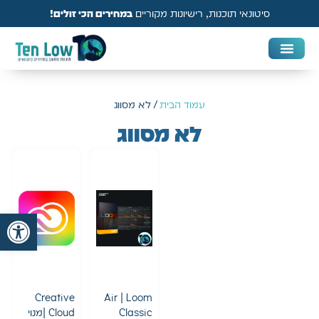
סיטונאי תוכנות, רישיונות מקוריים
במחירים הכי זולים!
DAW & Plugins
אנטי וירוס, VPN ואבטחה
עמוד הבית
/ לא מסווג
לא מסווג
פתח
Creative
Air | Loom
Classic
Cloud |מנוי