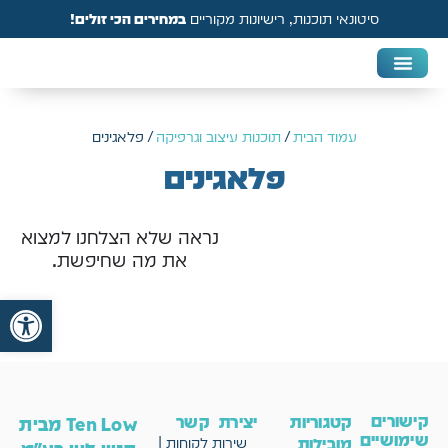
סיטונאי תוכנות, רישיונות מקוריים
במחירים הכי זולים!
DAW & Plugins
אנטי וירוס, VPN ואבטחה
עמוד הבית
/
תוכנות עיצוב וגרפיקה
/ פלאגינים
פלאגינים
נראה שלא הצלחנו למצוא
את מה שחיפשת.
פתח
קישורים
קטגוריות
יצירת קשר
Ten Low מבית
שימושיים
מובילות
שירות לקוחות |