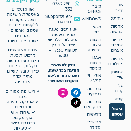
קניון ליין בע"מ
0733-260-
צור
מוצרי
332
אנו מתמחים
קשר
OFFICE
באספקת רישיונות
Support@Ten-
אודותינו
WINDOWS
תוכנה מקוריים
low.co.il
ללקוחות פרטיים,
מדיניות
אנטי
אנו נותנים מענה
עסקים וארגונים –
ופרטיות
וירוס
מהיר בשעות
במחירים
תוכנות
מדיניות
הפעילות שלנו ❤️
משתלמים במיוחד.
עיצוב
החזרת
ימים א'-ה בין
וגרפיקה
אנחנו מאפשרים
מוצרים
השעות 17:30 –
לרכוש תוכנות
9:00
DAW
מדיניות
חיוניות ומתקדמות
תוכנות
משלוחים
ניתן להשאיר
בקלות, בזמינות
מוזיקה
הודעה בכל שעה,
מיידית ובלי לשלם
החשבון
ואנו נחזור אליכם
PLUGIN
מחירי מדף
שלי
בהקדם האפשרי
/ VST
מיותרים.
סל
פתרונות
קניות
✔ רישיונות מקוריים
לעסקים
בלבד
קופה
פתרונות
✔ אספקה מהירה
מתקדמים
ודיגיטלית
ביטול
✔ שירות אישי
עסקה
מבצעים
ויעוץ מקצועי
מחשבים
בבחירת רישוי
וסלולר
✔ פעילות