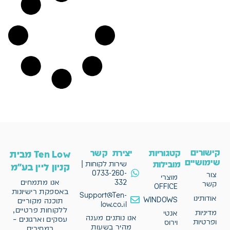
קישורים
קטגוריות
יצירת קשר
Ten Low מבית
שימושיים
מובילות
שירות לקוחות |
קניון ליין בע"מ
0733-260-
צור
מוצרי
332
אנו מתמחים
קשר
OFFICE
באספקת רישיונות
Support@Ten-
אודותינו
WINDOWS
תוכנה מקוריים
low.co.il
ללקוחות פרטיים,
מדיניות
אנטי
אנו נותנים מענה
עסקים וארגונים –
ופרטיות
וירוס
מהיר בשעות
במחירים