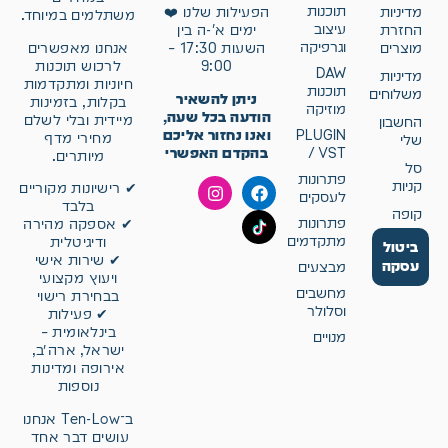
תוכנות
מדיניות
הפעילות שלנו ❤️
משתלמים במיוחד.
עיצוב
החזרת
ימים א'-ה בין
וגרפיקה
אנחנו מאפשרים
מוצרים
השעות 17:30 –
לרכוש תוכנות
9:00
DAW
מדיניות
חיוניות ומתקדמות
תוכנות
משלוחים
ניתן להשאיר
בקלות, בזמינות
מוזיקה
הודעה בכל שעה,
מיידית ובלי לשלם
החשבון
ואנו נחזור אליכם
PLUGIN
מחירי מדף
שלי
בהקדם האפשרי
/ VST
מיותרים.
סל
פתרונות
קניות
✔ רישיונות מקוריים
לעסקים
בלבד
קופה
פתרונות
✔ אספקה מהירה
מתקדמים
ודיגיטלית
ביטול
✔ שירות אישי
עסקה
מבצעים
ויעוץ מקצועי
מחשבים
בבחירת רישוי
וסלולר
✔ פעילות
בינלאומית –
מנויים
ישראל, ארה״ב,
אירופה ומדינות
נוספות
ב־Ten-Low אנחנו
עושים דבר אחד