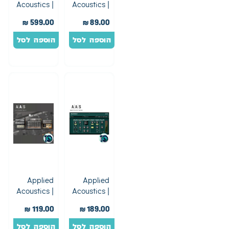
Acoustics |
Acoustics |
Modeling
Aas Player
₪
599.00
₪
89.00
Collection
+ 2 Choices
Bundle
Of Sound
הוספה לסל
הוספה לסל
Packs
Applied
Applied
Acoustics |
Acoustics |
Session
Objeq
₪
119.00
₪
189.00
Bundle
Delay
הוספה לסל
הוספה לסל