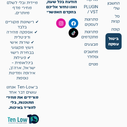
הודעה בכל שעה,
מיידית ובלי לשלם
החשבון
ואנו נחזור אליכם
PLUGIN
מחירי מדף
שלי
בהקדם האפשרי
/ VST
מיותרים.
סל
פתרונות
קניות
✔ רישיונות מקוריים
לעסקים
בלבד
קופה
פתרונות
✔ אספקה מהירה
מתקדמים
ודיגיטלית
ביטול
✔ שירות אישי
עסקה
מבצעים
ויעוץ מקצועי
מחשבים
בבחירת רישוי
וסלולר
✔ פעילות
בינלאומית –
מנויים
ישראל, ארה״ב,
אירופה ומדינות
נוספות
ב־Ten-Low אנחנו
עושים דבר אחד
מורידים את מחירי
התוכנות, בלי
להוריד באיכות.