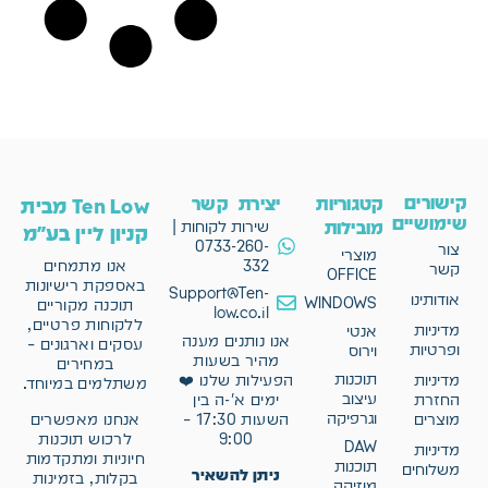
קישורים
קטגוריות
יצירת קשר
Ten Low מבית
שימושיים
מובילות
שירות לקוחות |
קניון ליין בע"מ
0733-260-
צור
מוצרי
332
אנו מתמחים
קשר
OFFICE
באספקת רישיונות
Support@Ten-
אודותינו
WINDOWS
תוכנה מקוריים
low.co.il
ללקוחות פרטיים,
מדיניות
אנטי
אנו נותנים מענה
עסקים וארגונים –
ופרטיות
וירוס
מהיר בשעות
במחירים
תוכנות
מדיניות
הפעילות שלנו ❤️
משתלמים במיוחד.
עיצוב
החזרת
ימים א'-ה בין
וגרפיקה
אנחנו מאפשרים
מוצרים
השעות 17:30 –
לרכוש תוכנות
9:00
DAW
מדיניות
חיוניות ומתקדמות
תוכנות
משלוחים
ניתן להשאיר
בקלות, בזמינות
מוזיקה