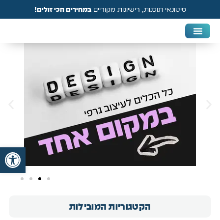
סיטונאי תוכנות, רישיונות מקוריים
במחירים הכי זולים!
DAW & Plugins
אנטי וירוס, VPN ואבטחה
פתח
הקטגוריות המובילות