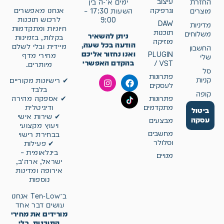
עיצוב
החזרת
ימים א'-ה בין
וגרפיקה
אנחנו מאפשרים
מוצרים
השעות 17:30 –
לרכוש תוכנות
9:00
DAW
מדיניות
חיוניות ומתקדמות
תוכנות
משלוחים
ניתן להשאיר
בקלות, בזמינות
מוזיקה
הודעה בכל שעה,
מיידית ובלי לשלם
החשבון
ואנו נחזור אליכם
PLUGIN
מחירי מדף
שלי
בהקדם האפשרי
/ VST
מיותרים.
סל
פתרונות
קניות
✔ רישיונות מקוריים
לעסקים
בלבד
קופה
פתרונות
✔ אספקה מהירה
מתקדמים
ודיגיטלית
ביטול
✔ שירות אישי
עסקה
מבצעים
ויעוץ מקצועי
מחשבים
בבחירת רישוי
וסלולר
✔ פעילות
בינלאומית –
מנויים
ישראל, ארה״ב,
אירופה ומדינות
נוספות
ב־Ten-Low אנחנו
עושים דבר אחד
מורידים את מחירי
התוכנות, בלי