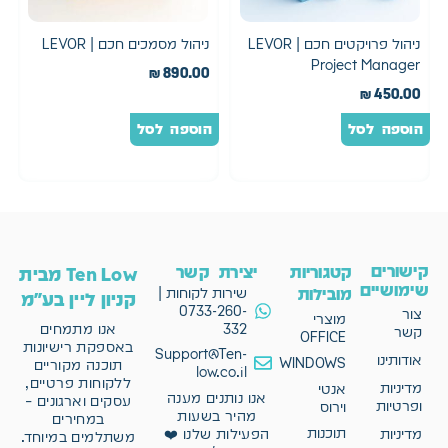
ניהול פרויקטים חכם | LEVOR
ניהול מסמכים חכם | LEVOR
Project Manager
₪
890.00
₪
450.00
הוספה לסל
הוספה לסל
קישורים
קטגוריות
יצירת קשר
Ten Low מבית
שימושיים
מובילות
שירות לקוחות |
קניון ליין בע"מ
0733-260-
צור
מוצרי
332
אנו מתמחים
קשר
OFFICE
באספקת רישיונות
Support@Ten-
אודותינו
WINDOWS
תוכנה מקוריים
low.co.il
ללקוחות פרטיים,
מדיניות
אנטי
אנו נותנים מענה
עסקים וארגונים –
ופרטיות
וירוס
מהיר בשעות
במחירים
תוכנות
מדיניות
הפעילות שלנו ❤️
משתלמים במיוחד.